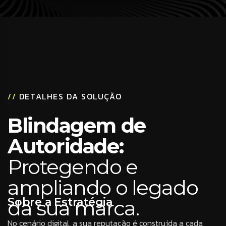
//
DETALHES DA SOLUÇÃO
Blindagem de
Autoridade:
Protegendo e
ampliando o legado
Sobre a Estratégia
da sua marca.
No cenário digital, a sua reputação é construída a cada